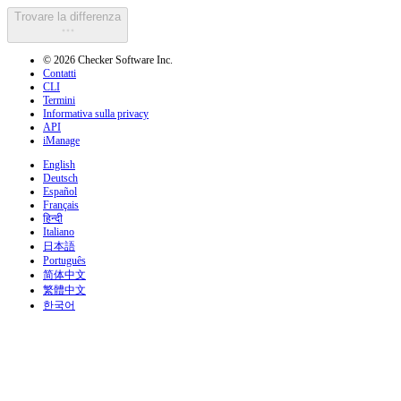
Trovare la differenza
© 2026 Checker Software Inc.
Contatti
CLI
Termini
Informativa sulla privacy
API
iManage
English
Deutsch
Español
Français
हिन्दी
Italiano
日本語
Português
简体中文
繁體中文
한국어