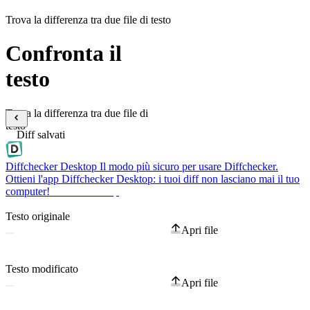
Trova la differenza tra due file di testo
Confronta il
testo
Trova la differenza tra due file di
testo
Diff salvati
Diffchecker Desktop
Il modo più sicuro per usare Diffchecker.
Ottieni l'app Diffchecker Desktop: i tuoi diff non lasciano mai il tuo
computer!
Ottieni Desktop
Testo originale
Apri file
Testo modificato
Apri file