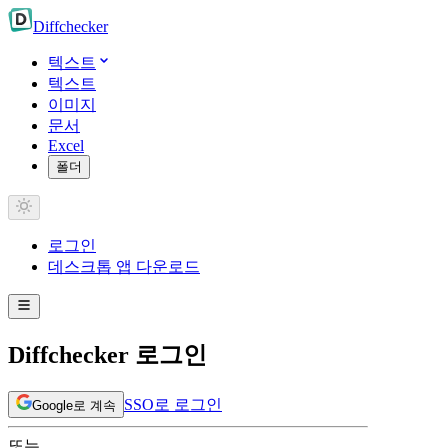
Diff
checker
텍스트
텍스트
이미지
문서
Excel
폴더
로그인
데스크톱 앱 다운로드
Diffchecker 로그인
SSO로 로그인
Google로 계속
또는