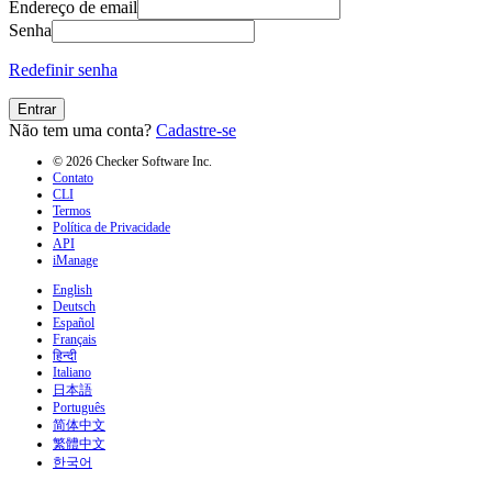
Endereço de email
Senha
Redefinir senha
Entrar
Não tem uma conta?
Cadastre-se
© 2026 Checker Software Inc.
Contato
CLI
Termos
Política de Privacidade
API
iManage
English
Deutsch
Español
Français
हिन्दी
Italiano
日本語
Português
简体中文
繁體中文
한국어