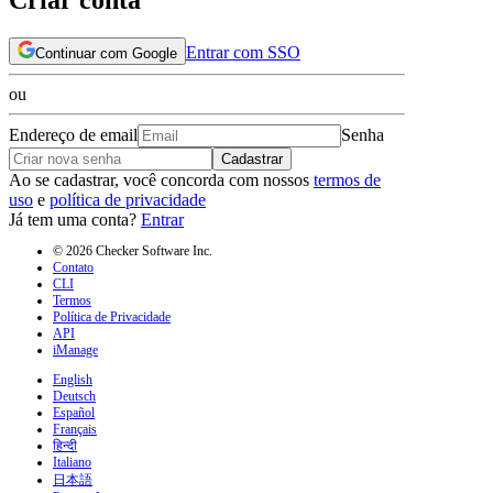
Entrar com SSO
Continuar com Google
ou
Endereço de email
Senha
Cadastrar
Ao se cadastrar, você concorda com nossos
termos de
uso
e
política de privacidade
Já tem uma conta?
Entrar
© 2026 Checker Software Inc.
Contato
CLI
Termos
Política de Privacidade
API
iManage
English
Deutsch
Español
Français
हिन्दी
Italiano
日本語