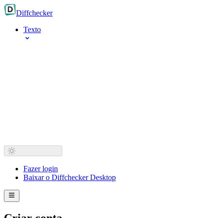
Diff
checker
Texto
Fazer login
Baixar o Diffchecker Desktop
Criar conta