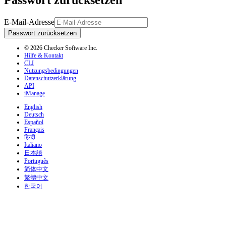
E-Mail-Adresse
Passwort zurücksetzen
© 2026 Checker Software Inc.
Hilfe & Kontakt
CLI
Nutzungsbedingungen
Datenschutzerklärung
API
iManage
English
Deutsch
Español
Français
हिन्दी
Italiano
日本語
Português
简体中文
繁體中文
한국어