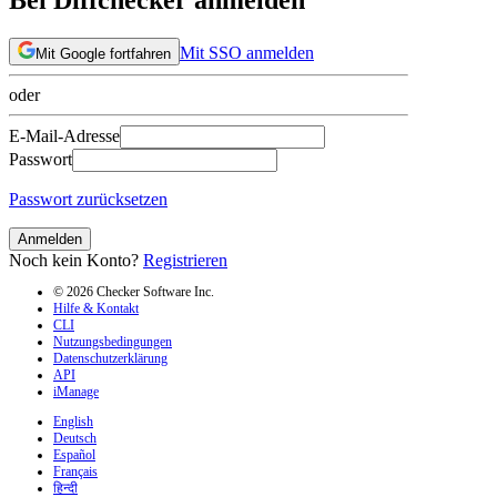
Mit SSO anmelden
Mit Google fortfahren
oder
E-Mail-Adresse
Passwort
Passwort zurücksetzen
Anmelden
Noch kein Konto?
Registrieren
© 2026 Checker Software Inc.
Hilfe & Kontakt
CLI
Nutzungsbedingungen
Datenschutzerklärung
API
iManage
English
Deutsch
Español
Français
हिन्दी