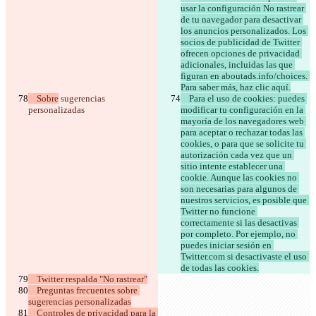
usar la configuración No rastrear 
de tu navegador para desactivar 
los anuncios personalizados. Los 
socios de publicidad de Twitter 
ofrecen opciones de privacidad 
adicionales, incluidas las que 
figuran en aboutads.info/choices. 
    Sobre
 sugerencias 
    Para el uso de cookies: puedes 
personalizadas
modificar tu configuración en la 
mayoría de los navegadores web 
para aceptar o rechazar todas las 
cookies, o para que se solicite tu 
autorización cada vez que un 
sitio intente establecer una 
cookie. Aunque las cookies no 
son necesarias para algunos de 
nuestros servicios, es posible que 
Twitter no funcione 
correctamente si las desactivas 
por completo. Por ejemplo, no 
puedes iniciar sesión en 
Twitter.com si desactivaste el uso 
de todas las cookies.
    Preguntas frecuentes sobre 
    Controles de privacidad para la 