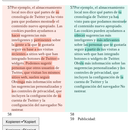
Por ejemplo, el almacenamiento 
Por ejemplo, el almacenamiento 
local nos dice qué partes de 
su
local nos dice qué partes de 
tu
cronología de Twitter ya ha
 visto 
cronología de Twitter ya ha
s
para que podamos mostrar
l
e el 
visto para que podamos mostrar
t
e 
contenido nuevo apropiado. Las 
el contenido nuevo apropiado. 
cookies pueden ayudarnos a 
Las cookies pueden ayudarnos a 
hacer
 sugerencias más 
ofrecer
 sugerencias más 
inteligentes y 
pertinentes
 sobre 
inteligentes y 
más relevantes
la
 gente a la
 que 
le
 gustaría 
sobre la
s personas
 que 
te
 gustaría 
seguir 
en base a s
us visitas 
seguir 
a partir de t
us visitas 
a 
recientes 
a sitios web que han 
sitios web que han integrado 
integrado botones 
de Twitter 
o 
botones 
o widgets
 de Twitter
. 
widgets
. Podemos sugerir 
Obt
én
 más información sobre las 
personas que otros usuarios
 de 
sugerencias personalizadas y 
t
us 
Twitter
, que visitan los mismos 
controles de privacidad, que 
sitios web, suelen seguir
. 
incluyen la configuración de 
la
Obt
enga
 más información sobre 
cuenta de Twitter y la 
las sugerencias personalizadas y 
configuración del navegador No 
s
us controles de privacidad, que 
incluyen la configuración de 
su
cuenta de Twitter y la 
configuración del navegador No 
Kopieren
Kopiert