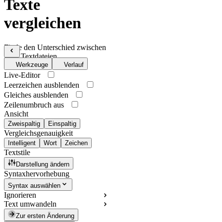
Texte
vergleichen
Finde den Unterschied zwischen
zwei Textdateien
Werkzeuge
Verlauf
Live-Editor
Leerzeichen ausblenden
Gleiches ausblenden
Zeilenumbruch aus
Ansicht
Zweispaltig
Einspaltig
Vergleichsgenauigkeit
Intelligent
Wort
Zeichen
Textstile
Darstellung ändern
Syntaxhervorhebung
Syntax auswählen
Ignorieren
Text umwandeln
Zur ersten Änderung