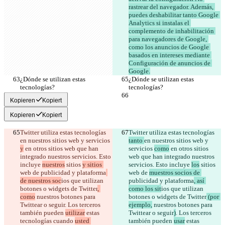
rastrear del navegador. Además, 
puedes deshabilitar tanto Google 
Analytics si instalas el 
complemento de inhabilitación 
para navegadores de Google, 
como los anuncios de Google 
basados en intereses mediante 
Configuración de anuncios de 
¿Dónde se utilizan estas 
¿Dónde se utilizan estas 
Kopieren
Kopiert
Kopieren
Kopiert
Twitter utiliza estas tecnologías 
Twitter utiliza estas tecnologías 
en nuestros sitios web y servicios 
tanto 
en nuestros sitios web y 
y
 en otros sitios web que han 
servicios 
como
 en otros sitios 
integrado nuestros servicios. Esto 
web que han integrado nuestros 
incluye 
nuestros
 sitios 
y sitios 
servicios. Esto incluye 
los
 sitios 
web de 
publicidad y plataforma
web de 
muestros socios de 
de nuestros soc
ios que utilizan 
publicidad y plataforma
, así 
botones o widgets de Twitter
, 
como los sit
ios que utilizan 
como
 nuestros botones para 
botones o widgets de Twitter
 (por 
Twittear o seguir
. Los terceros 
ejemplo,
 nuestros botones para 
también pueden 
utilizar
 estas 
Twittear o seguir
)
. Los terceros 
tecnologías
 cuando 
usted 
también pueden 
usar
 estas 