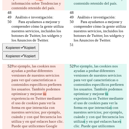
한국어
información sobre Tendencias y 
        Para ayudarnos a mejorar y 
        Para ayudarnos a mejorar y 
comprender cómo la gente utiliza 
comprender cómo la gente utiliza 
nuestros servicios, incluidos los 
nuestros servicios, incluidos los 
botones de Twitter, los widgets y 
botones de Twitter, los widgets y 
Kopieren
Kopiert
Kopieren
Kopiert
Por ejemplo, las cookies nos 
Por ejemplo, las cookies nos 
ayudan a probar diferentes 
ayudan a probar diferentes 
versiones de nuestros servicios 
versiones de nuestros servicios 
para ver qué características o 
para ver qué características o 
contenidos específicos prefieren 
contenidos específicos prefieren 
los usuarios. También podemos 
los usuarios. También podemos 
optimizar y mejorar 
su
optimizar y mejorar 
tu
experiencia en Twitter mediante 
experiencia en Twitter mediante 
el uso de cookies para ver la 
el uso de cookies para ver la 
forma en que interactúa
 con 
forma en que interactúa
s
 con 
nuestros servicios; por ejemplo, 
nuestros servicios; por ejemplo, 
cuándo y con qué frecuencia los 
cuándo y con qué frecuencia los 
utiliza
 y en qué enlaces hace
 clic. 
utiliza
s
 y en qué enlaces hace
s
Puede que utilicemos Google 
clic. Puede que utilicemos 