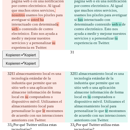
página web o en una notificación 
página web o en una notificación 
por correo electrónico. Al igual 
por correo electrónico. Al igual 
que muchos otros servicios,
que muchos otros servicios,
nosotros
 usamos los píxeles para 
usamos los píxeles para averiguar 
averiguar si 
usted ha
si 
has
 interactuado con 
interactuado con determinad
a 
determinad
o contenido 
web o 
de 
web 
o contenido 
de correo 
correo electrónico. Esto nos 
electrónico. Esto nos ayuda a 
ayuda a medir y mejorar nuestros 
medir y mejorar nuestros 
servicios y a personalizar 
tu
servicios y a personalizar 
su
Kopieren
Kopiert
Kopieren
Kopiert
El almacenamiento local es una 
El almacenamiento local es una 
tecnología estándar de la 
tecnología estándar de la 
industria que permite que un 
industria que permite que un 
sitio web o una aplicación 
sitio web o una aplicación 
almacene información de forma 
almacene información de forma 
local en 
su
 computadora o 
local en 
tu
 computadora o 
dispositivo móvil. Utilizamos el 
dispositivo móvil. Utilizamos el 
almacenamiento local para 
almacenamiento local para 
personalizar lo que 
le
 mostramos 
personalizar lo que 
te
 mostramos 
de acuerdo con sus interacciones 
de acuerdo con sus interacciones 
¿Por qué Twitter utiliza estas 
¿Por qué Twitter utiliza estas 