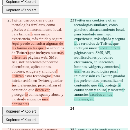
Kopieren
Kopiert
Kopieren
Kopiert
Twitter usa cookies y otras 
Twitter usa cookies y otras 
tecnologías similares, como 
tecnologías similares, como 
píxeles o almacenamiento local, 
píxeles o almacenamiento local, 
para brindar
l
e una mejor 
para brindar
t
e una mejor 
experiencia, más rápida y segura. 
experiencia, más rápida y segura. 
Aquí puede consultar algunas de 
L
os servicios de Twitter
, 
que 
las formas en las que l
os servicios 
incluyen nuestr
o conjunto de
de Twitter
 (
que incluyen nuestr
as 
páginas web, SMS, API, 
diferentes
 páginas web, SMS, 
notificaciones por correo 
API, notificaciones por correo 
electrónico, aplicaciones, 
electrónico, aplicaciones, 
botones, widgets y anuncios
, 
botones, widgets y anuncios
) 
usan
 estas tecnologías
 para
:
utilizan
 estas tecnologías
:
 para
iniciar sesión en Twitter, guardar 
iniciar sesión en Twitter, guardar 
t
us preferencias, personalizar el 
s
us preferencias, personalizar el 
contenido que 
ves
, proteger
te
contenido que 
desea ver
, 
contra spam y abuso
,
 y mostrar
t
e 
proteger
lo
 contra spam y abuso
 y 
anuncios 
basados en tus 
mostrar
l
e anuncios 
más 
intereses, etc
pertinentes
Kopieren
Kopiert
Kopieren
Kopiert
A continuación explicaremos 
A continuación explicaremos 