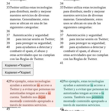
Twitter utiliza estas tecnologías 
Twitter utiliza estas tecnologías 
para distribuir, medir y mejorar 
para distribuir, medir y mejorar 
nuestros servicios de diversas 
nuestros servicios de diversas 
maneras. Generalmente, estos 
maneras. Generalmente, estos 
usos se ubican en una de las 
usos se ubican en una de las 
        para ayudarnos a detectar y 
        para ayudarnos a detectar y 
combatir el spam, el abuso y 
combatir el spam, el abuso y 
otras actividades que no cumplan 
otras actividades que no cumplan 
Kopieren
Kopiert
Kopieren
Kopiert
Por ejemplo, estas tecnologías 
Por ejemplo, estas tecnologías 
ayudan a autenticar 
su
 acceso a 
ayudan a autenticar 
tu
 acceso a 
Twitter y a evitar que personas no 
Twitter y a evitar que personas no 
autorizadas tengan acceso a 
su
autorizadas tengan acceso a 
tu
cuenta. También nos 
dejan
cuenta. También nos 
permiten
mostrar
l
e contenido apropiado a 
mostrar
t
e contenido apropiado a 
Gespeicherte Diffs
Originaltext