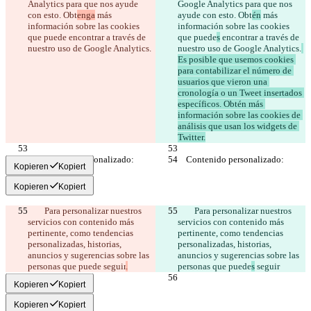
Analytics para que nos ayude 
Google Analytics para que nos 
con esto. Obt
enga
 más 
ayude con esto. Obt
én
 más 
información sobre las cookies 
información sobre las cookies 
que puede
 encontrar a través de 
que puede
s
 encontrar a través de 
nuestro uso de Google Analytics.
nuestro uso de Google Analytics.
Es posible que usemos cookies 
para contabilizar el número de 
usuarios que vieron una 
cronología o un Tweet insertados 
específicos. Obtén más 
información sobre las cookies de 
análisis que usan los widgets de 
Twitter.
Kopieren
Kopiert
Kopieren
Kopiert
        Para personalizar nuestros 
        Para personalizar nuestros 
servicios con contenido más 
servicios con contenido más 
pertinente, como tendencias 
pertinente, como tendencias 
personalizadas, historias, 
personalizadas, historias, 
anuncios y sugerencias sobre las 
anuncios y sugerencias sobre las 
personas que puede
 seguir
.
personas que puede
s
 seguir
Kopieren
Kopiert
Kopieren
Kopiert