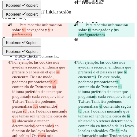
Datei öffnen
Kopieren
Kopiert
Kopieren
Kopiert
Bearbeitung
Datei öffnen
        Para recordar información 
        Para recordar información 
sobre 
su
 navegador y 
s
us 
sobre 
tu
 navegador y 
t
us 
preferencias
configuraciones
Unterschied finden
Kopieren
Kopiert
Kopieren
Kopiert
© 2026 Checker Software Inc.
Hilfe & Kontakt
Por ejemplo, las cookies nos 
Por ejemplo, las cookies nos 
CLI
ayudan a recordar el idioma que 
ayudan a recordar el idioma que 
Nutzungsbedingungen
prefiere
 o el país en el que 
se
prefiere
s
 o el país en el que 
te
Datenschutzerklärung
encuentra
. De este modo, 
encuentra
s
. De este modo, 
API
podemos proporcionar
le el 
podemos proporcionar
te 
iManage
contenido de Twitter en 
su
contenido de Twitter en 
tu
idioma preferido sin tener que 
idioma preferido sin tener que 
English
preguntar
l
e cada vez que visite
preguntar
t
e cada vez que visite
s
Deutsch
Twitter. También podemos 
Español
Twitter. También podemos 
Français
personalizar 
los
 contenido
s
personalizar 
el
 contenido
 según 
हिन्दी
según 
su
 país. Podemos mostrar
l
e 
tu
 país. Podemos mostrar
t
e qué 
Italiano
qué temas son tendencia cerca de 
temas son tendencia cerca de 
tu
日本語
su
 ubicación o retener 
ubicación o retener determinado
Português
determinado
s
 contenido
s
 en 
contenido
 en función de las leyes 
简体中文
función de las leyes locales 
locales aplicables.
 Obt
én
 más 
繁體中文
aplicables.
 Obt
enga
 más 
información sobre Tendencias y 