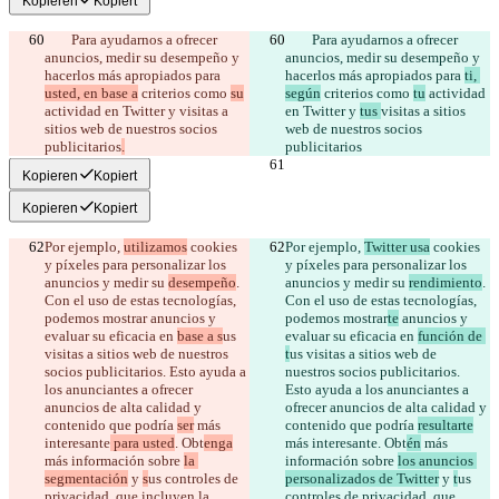
Kopieren
Kopiert
        Para ayudarnos a ofrecer 
        Para ayudarnos a ofrecer 
anuncios, medir su desempeño y 
anuncios, medir su desempeño y 
hacerlos más apropiados para 
hacerlos más apropiados para 
ti, 
usted, en base a
 criterios como 
su
según
 criterios como 
tu
 actividad 
actividad en Twitter y 
visitas a 
en Twitter y 
tus 
visitas a sitios 
sitios web de nuestros socios 
web de nuestros socios 
publicitarios
.
publicitarios
Kopieren
Kopiert
Kopieren
Kopiert
Por ejemplo, 
utilizamos
 cookies 
Por ejemplo, 
Twitter usa
 cookies 
y píxeles para personalizar los 
y píxeles para personalizar los 
anuncios y medir su 
desempeño
. 
anuncios y medir su 
rendimiento
. 
Con el uso de estas tecnologías, 
Con el uso de estas tecnologías, 
podemos mostrar
 anuncios y 
podemos mostrar
te
 anuncios y 
evaluar su eficacia en 
base a s
us 
evaluar su eficacia en 
función de 
visitas a sitios web de nuestros 
t
us visitas a sitios web de 
socios publicitarios. Esto ayuda a 
nuestros socios publicitarios. 
los anunciantes a ofrecer 
Esto ayuda a los anunciantes a 
anuncios de alta calidad y 
ofrecer anuncios de alta calidad y 
contenido que podría 
ser
 más 
contenido que podría 
resultarte
interesante
 para usted
. Obt
enga
más interesante
. Obt
én
 más 
más información sobre 
la 
información sobre 
los anuncios 
segmentación
 y 
s
us controles de 
personalizados de Twitter
 y 
t
us 
privacidad, que incluyen la 
controles de privacidad, que 