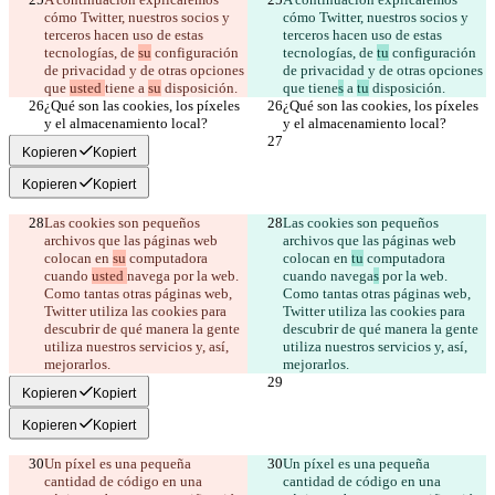
cómo Twitter, nuestros socios y 
cómo Twitter, nuestros socios y 
terceros hacen uso de estas 
terceros hacen uso de estas 
tecnologías, de 
su
 configuración 
tecnologías, de 
tu
 configuración 
de privacidad y de otras opciones 
de privacidad y de otras opciones 
que 
usted 
tiene
 a 
su
que 
tiene
s
 a 
tu
¿Qué son las cookies, los píxeles 
¿Qué son las cookies, los píxeles 
Kopieren
Kopiert
Kopieren
Kopiert
Las cookies son pequeños 
Las cookies son pequeños 
archivos que las páginas web 
archivos que las páginas web 
colocan en 
su
 computadora 
colocan en 
tu
 computadora 
cuando 
usted 
navega
 por la web. 
cuando 
navega
s
 por la web. 
Como tantas otras páginas web, 
Como tantas otras páginas web, 
Twitter utiliza las cookies para 
Twitter utiliza las cookies para 
descubrir de qué manera la gente 
descubrir de qué manera la gente 
utiliza nuestros servicios y, así, 
utiliza nuestros servicios y, así, 
Kopieren
Kopiert
Kopieren
Kopiert
Un píxel es una pequeña 
Un píxel es una pequeña 
cantidad de código en una 
cantidad de código en una 