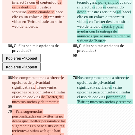
interactúa
 con 
el
 contenido 
de 
tecnologías
; por ejemplo,
 cuando 
estos dentro de
 nuestros 
interactúa
s
 con 
su
 contenido 
servicios
, como cuando se
 hace
desde
 nuestros servicios
 (al
 hace
r
clic en un enlace o 
en 
transmitir 
clic en un enlace o 
transmitir 
video
 en Twitter desde un sitio 
video
s
 en Twitter desde un sitio 
web de terceros
web de terceros
, etc.), y para 
ayudar con la entrega de 
anuncios que se muestran dentro 
y fuera de Twitter
¿Cuáles son mis opciones de 
¿Cuáles son mis opciones de 
Kopieren
Kopiert
Kopieren
Kopiert
Nos comprometemos a ofrecer
l
e 
Nos comprometemos a ofrecer
t
e 
opciones de privacidad 
opciones de privacidad 
significativas.
 Tiene
 varias 
significativas.
 Tiene
s
 varias 
opciones para controlar o limitar 
opciones para controlar o limitar 
el uso de cookies 
de Twitter, de 
el uso de cookies 
por parte de 
Twitter, nuestros socios y terceros:
    Para sugerencias 
personalizadas en Twitter; si no 
desea que Twitter personalice las 
sugerencias en base a sus visitas 
recientes a sitios web que han 