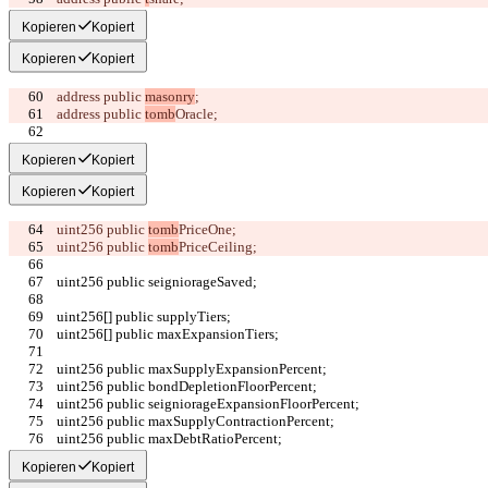
Kopieren
Kopiert
Kopieren
Kopiert
    address public 
masonry
;
    address public 
tomb
Oracle;
    // price
Kopieren
Kopiert
Kopieren
Kopiert
    uint256 public 
tomb
PriceOne;
    uint256 public 
tomb
PriceCeiling;
    uint256 public seigniorageSaved;
    uint256[] public supplyTiers;
    uint256[] public maxExpansionTiers;
    uint256 public maxSupplyExpansionPercent;
    uint256 public bondDepletionFloorPercent;
    uint256 public seigniorageExpansionFloorPercent;
    uint256 public maxSupplyContractionPercent;
    uint256 public maxDebtRatioPercent;
Kopieren
Kopiert