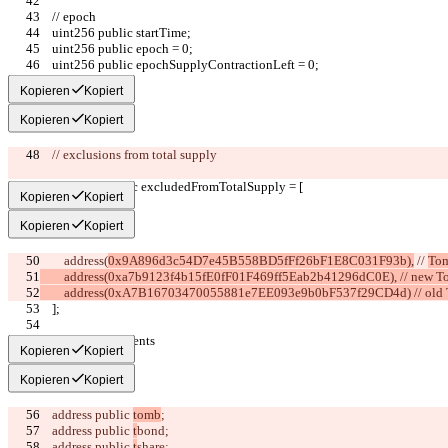
    // epoch
    uint256 public startTime;
    uint256 public epoch = 0;
    uint256 public epochSupplyContractionLeft = 0;
Kopieren
Kopiert
Kopieren
Kopiert
    //
 exclusions from total supply
    address[] public excludedFromTotalSupply = [
Kopieren
Kopiert
Kopieren
Kopiert
        address(
0x9A896d3c54D7e45B558BD5fFf26bF1E8C031F93b),
 // 
To
        address(0xa7b9123f4b15fE0fF01F469ff5Eab2b41296dC0E), // new
        address(0xA7B16703470055881e7EE093e9b0bF537f29CD4d) // o
    ];
    // core components
Kopieren
Kopiert
Kopieren
Kopiert
    address public 
tomb
;
    address public 
t
bond;
    address public 
t
share;