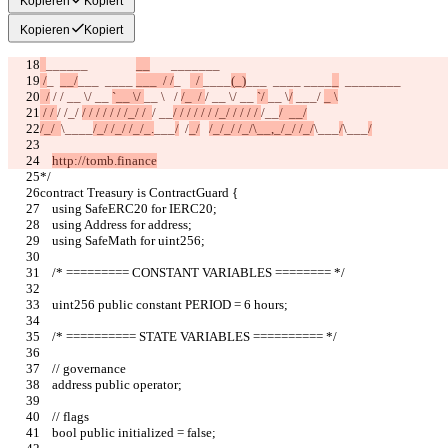
Kopieren
Kopiert
Kopieren
Kopiert
______                
__
_______
 /
_  
__/
___  ____ 
___  / /
_   
  / 
____
(_)
___  ____
 ____
_
  ____
____
  /
 / 
/ __ \
/ __ 
`__ \/ 
__ 
\   / 
/_  / 
/ __ \
/ __ 
`/ 
__ \
/
 ___/ 
_ \
 / / 
/ /_/ 
/ / / / / / /_/ /  
/ __
/ / / / / / /_/ / / / / 
/__
/  __/
/_/  
\____
/_/ /_/ /_/_.
___
/
  /
_/
/_/_/ /_/\__,_/_/ /_/
\___
/
\___
/
http://tomb.finance
*/
contract Treasury is ContractGuard {
    using SafeERC20 for IERC20;
    using Address for address;
    using SafeMath for uint256;
    /* ========= CONSTANT VARIABLES ======== */
    uint256 public constant PERIOD = 6 hours;
    /* ========== STATE VARIABLES ========== */
    // governance
    address public operator;
    // flags
    bool public initialized = false;