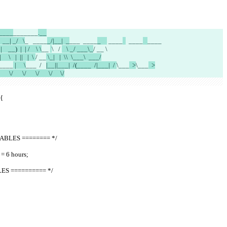
  ____
_______
.__
   __| _/   \
_   
____
_/|__|  _
___  ____
_    
 ____
  ____
____
  |    __)  |  | /    \ \
__ 
\   / 
   \ _/ ___\_
/ __ \
|     \   |  ||   |  \ 
/ __
 \_|   |  \\  \___\  ___/
\____
 |     \
___
  /
|__||___|  /(____  /|___|  / 
\___
  >
\___
  >
       \/      \/      \/      \/     \/
 {
RIABLES ======== */
 = 6 hours;
BLES ========== */