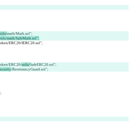
tils/
math/Math.sol";
tils/math/SafeMath.sol";
/token/ERC20/IERC20.sol";
/token/ERC20/
utils/
SafeERC20.sol";
security
/ReentrancyGuard.sol";
;