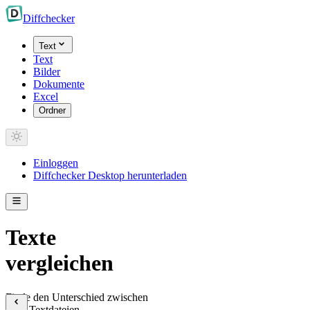
Diff
checker
Text
Text
Bilder
Dokumente
Excel
Ordner
Einloggen
Diffchecker Desktop herunterladen
Texte
vergleichen
Finde den Unterschied zwischen
zwei Textdateien