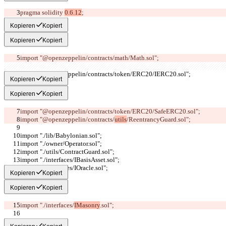
pragma solidity 
0.6.12
;
Kopieren
Kopiert
Kopieren
Kopiert
import "@openzeppelin/contracts/
math/Math.sol";
import "@openzeppelin/contracts/token/ERC20/IERC20.sol";
Kopieren
Kopiert
Kopieren
Kopiert
import "@openzeppelin/contracts/token/ERC20/
SafeERC20.sol";
import "@openzeppelin/contracts/
utils
/ReentrancyGuard.sol";
import "./lib/Babylonian.sol";
import "./owner/Operator.sol";
import "./utils/ContractGuard.sol";
import "./interfaces/IBasisAsset.sol";
import "./interfaces/IOracle.sol";
Kopieren
Kopiert
Kopieren
Kopiert
import "./interfaces/
IMasonry
.sol";
/*