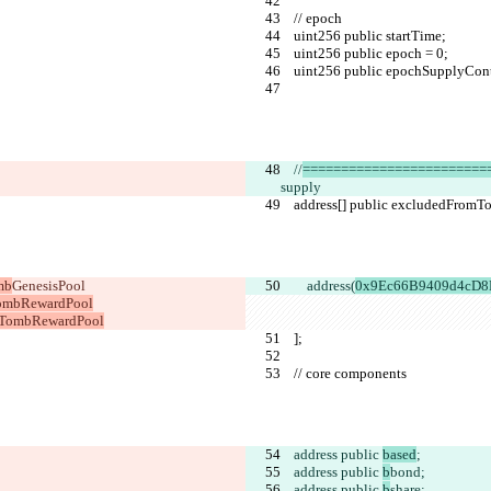
    // epoch
    uint256 public startTime;
    uint256 public epoch = 0;
    uint256 public epochSupplyCon
    //
========================
supply
    address[] public excludedFromT
mb
GenesisPool
        address(
0x9Ec66B9409d4cD8D
 TombRewardPool
ld TombRewardPool
    ];
    // core components
    address public 
based
;
    address public 
b
bond;
    address public 
b
share;