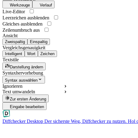
Werkzeuge
Verlauf
Live-Editor
Leerzeichen ausblenden
Gleiches ausblenden
Zeilenumbruch aus
Ansicht
Zweispaltig
Einspaltig
Vergleichsgenauigkeit
Intelligent
Wort
Zeichen
Textstile
Darstellung ändern
Syntaxhervorhebung
Syntax auswählen
Ignorieren
Text umwandeln
Zur ersten Änderung
Eingabe bearbeiten
Diffchecker Desktop
Der sicherste Weg, Diffchecker zu nutzen. Hol 