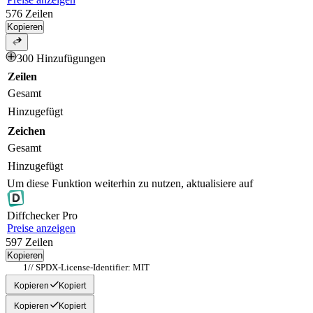
576
Zeilen
Kopieren
300 Hinzufügungen
Zeilen
Gesamt
Hinzugefügt
Zeichen
Gesamt
Hinzugefügt
Um diese Funktion weiterhin zu nutzen, aktualisiere auf
Diff
checker
Pro
Preise anzeigen
597
Zeilen
Kopieren
// SPDX-License-Identifier: MIT
Kopieren
Kopiert
Kopieren
Kopiert