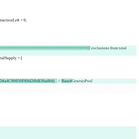
tractionLeft = 0;
=========================================//
 exclusions from total 
otalSupply = [
4a4C90950Ff0fd26bB39ad84)   
 // 
Based
GenesisPool