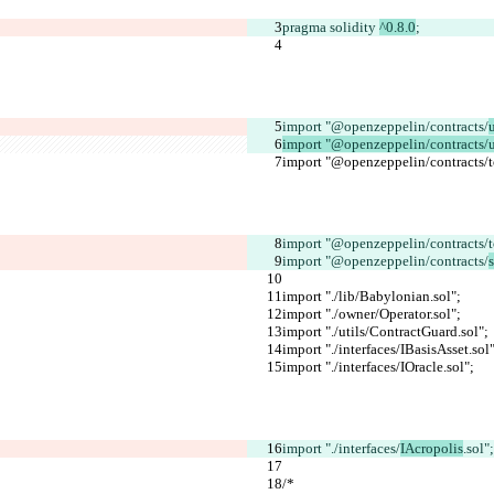
pragma solidity 
^0.8.0
;
import "@openzeppelin/contracts/
u
import "@openzeppelin/contracts/u
import "@openzeppelin/contracts
import "@openzeppelin/contracts
import "@openzeppelin/contracts/
import "./lib/Babylonian.sol";
import "./owner/Operator.sol";
import "./utils/ContractGuard.sol";
import "./interfaces/IBasisAsset.sol"
import "./interfaces/IOracle.sol";
import "./interfaces/
IAcropolis
.sol";
/*