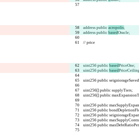
    address public 
acropolis
;
    address public 
based
Oracle;
    // price
    uint256 public 
based
PriceOne;
    uint256 public 
based
PriceCeilin
    uint256 public seigniorageSaved
    uint256[] public supplyTiers;
    uint256[] public maxExpansionT
    uint256 public maxSupplyExpa
    uint256 public bondDepletionF
    uint256 public seigniorageExp
    uint256 public maxSupplyContr
    uint256 public maxDebtRatioPe