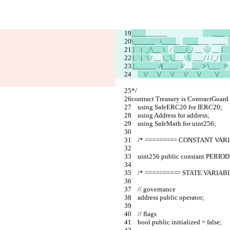
____
______                
      .___ 
\______   \____
_  
   ___
___  ____ 
 |    |  _/\__  \  
 / 
 ___/_
/ __ \
/ __ 
|   
 |    |   \ 
/ __ 
\_ \_
__ \
 \ 
 ___/ 
/ /_/ 
|     
 |______  /(____  /
/__
__  > \___  >
    \/      \/      \/      \/      \/         \/      
*/
contract Treasury is ContractGuard
    using SafeERC20 for IERC20;
    using Address for address;
    using SafeMath for uint256;
    /* ========= CONSTANT VA
    uint256 public constant PERIOD
    /* ========== STATE VARIA
    // governance
    address public operator;
    // flags
    bool public initialized = false;