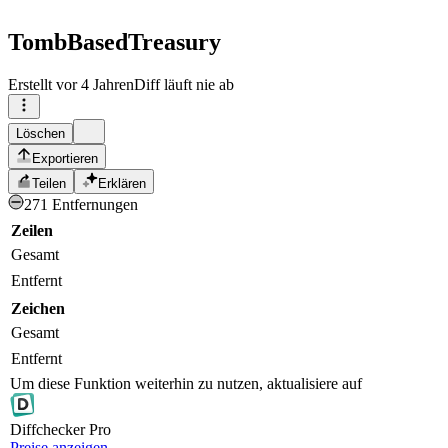
TombBasedTreasury
Erstellt
vor 4 Jahren
Diff läuft nie ab
Löschen
Exportieren
Teilen
Erklären
271 Entfernungen
Zeilen
Gesamt
Entfernt
Zeichen
Gesamt
Entfernt
Um diese Funktion weiterhin zu nutzen, aktualisiere auf
Diff
checker
Pro
Preise anzeigen