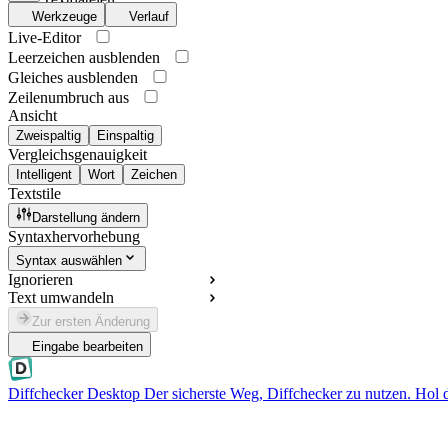
Werkzeuge
Verlauf
Live-Editor
Leerzeichen ausblenden
Gleiches ausblenden
Zeilenumbruch aus
Ansicht
Zweispaltig
Einspaltig
Vergleichsgenauigkeit
Intelligent
Wort
Zeichen
Textstile
Darstellung ändern
Syntaxhervorhebung
Syntax auswählen
Ignorieren
Text umwandeln
Zur ersten Änderung
Eingabe bearbeiten
Diffchecker Desktop
Der sicherste Weg, Diffchecker zu nutzen. Hol 