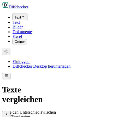
Diff
checker
Text
Text
Bilder
Dokumente
Excel
Ordner
Einloggen
Diffchecker Desktop herunterladen
Texte
vergleichen
Finde den Unterschied zwischen
zwei Textdateien