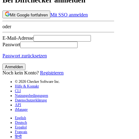
Mit SSO anmelden
Mit Google fortfahren
oder
E-Mail-Adresse
Passwort
Passwort zurücksetzen
Anmelden
Noch kein Konto?
Registrieren
© 2026 Checker Software Inc.
Hilfe & Kontakt
CLI
Nutzungsbedingungen
Datenschutzerklärung
API
iManage
English
Deutsch
Español
Français
हिन्दी