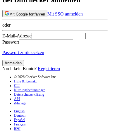
Mit SSO anmelden
Mit Google fortfahren
oder
E-Mail-Adresse
Passwort
Passwort zurücksetzen
Anmelden
Noch kein Konto?
Registrieren
© 2026 Checker Software Inc.
Hilfe & Kontakt
CLI
Nutzungsbedingungen
Datenschutzerklärung
API
iManage
English
Deutsch
Español
Français
हिन्दी