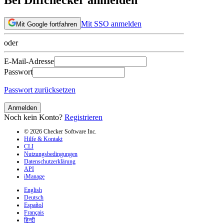
Mit SSO anmelden
Mit Google fortfahren
oder
E-Mail-Adresse
Passwort
Passwort zurücksetzen
Anmelden
Noch kein Konto?
Registrieren
© 2026 Checker Software Inc.
Hilfe & Kontakt
CLI
Nutzungsbedingungen
Datenschutzerklärung
API
iManage
English
Deutsch
Español
Français
हिन्दी