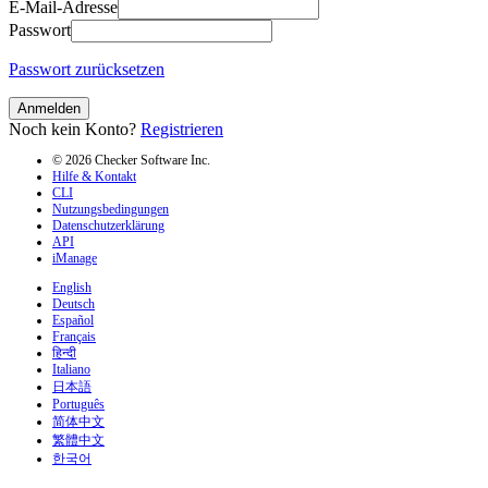
E-Mail-Adresse
Passwort
Passwort zurücksetzen
Anmelden
Noch kein Konto?
Registrieren
© 2026 Checker Software Inc.
Hilfe & Kontakt
CLI
Nutzungsbedingungen
Datenschutzerklärung
API
iManage
English
Deutsch
Español
Français
हिन्दी
Italiano
日本語
Português
简体中文
繁體中文
한국어