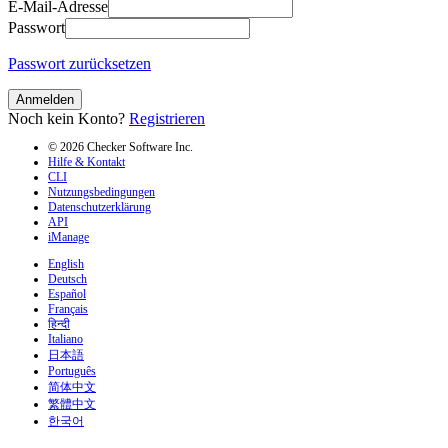
E-Mail-Adresse
Passwort
Passwort zurücksetzen
Anmelden
Noch kein Konto?
Registrieren
© 2026 Checker Software Inc.
Hilfe & Kontakt
CLI
Nutzungsbedingungen
Datenschutzerklärung
API
iManage
English
Deutsch
Español
Français
हिन्दी
Italiano
日本語
Português
简体中文
繁體中文
한국어