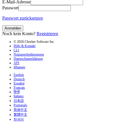
E-Mail-Adresse
Passwort
Passwort zurücksetzen
Anmelden
Noch kein Konto?
Registrieren
© 2026 Checker Software Inc.
Hilfe & Kontakt
CLI
Nutzungsbedingungen
Datenschutzerklärung
API
iManage
English
Deutsch
Español
Français
हिन्दी
Italiano
日本語
Português
简体中文
繁體中文
한국어