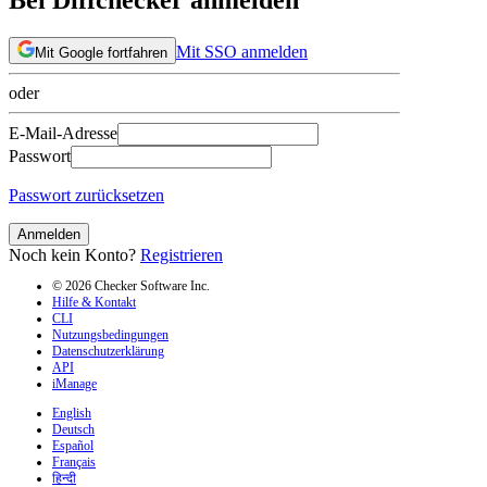
Mit SSO anmelden
Mit Google fortfahren
oder
E-Mail-Adresse
Passwort
Passwort zurücksetzen
Anmelden
Noch kein Konto?
Registrieren
© 2026 Checker Software Inc.
Hilfe & Kontakt
CLI
Nutzungsbedingungen
Datenschutzerklärung
API
iManage
English
Deutsch
Español
Français
हिन्दी