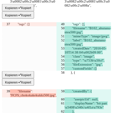
3\u0082\u00c2\u0081\u00c3\u0
3\u0082\u00c2\u0081\u00c3\u0
082\u00c2\u008a",
082\u00c2\u008a",
Kopieren
Kopiert
Kopieren
Kopiert
          "tags": []
          "tags": []
,
          "filename": "B102_ahutanu-
ntea500.jpg",
          "mimeType": "image/jpeg",
          "label": "B102_ahutanu-
ntea500.jpg",
          "createdDate": "2016-05-
10T14:38:04\u002b09:00",
          "class": "image",
          "type": "\u753b\u50cf",
          "fileExtension": "jpg",
          "customFields": []
        }, {
        }, {
Kopieren
Kopiert
Kopieren
Kopiert
          "filename
": 
          "createdBy": {
"FCFS_chokokakekukki500.jpg"
,
            "userpicUrl": null,
            "displayName": "bit part 
\u5408\u540c\u4f1a\u793e"
          },