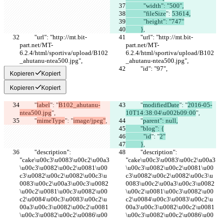
            "width": "500",
            "fileSize
": 
53614,
            "height": "747"
          }
,
          "url": "http://mt.bit-
          "url": "http://mt.bit-
part.net/MT-
part.net/MT-
6.2.4/html/sportiva/upload/B102
6.2.4/html/sportiva/upload/B102
_ahutanu-ntea500.jpg",
_ahutanu-ntea500.jpg",
          "id": "97",
          "id": "97",
Kopieren
Kopiert
Kopieren
Kopiert
          "
label
": "
B102_ahutanu-
          "
modifiedDate
": "
2016-05-
ntea500.jpg
",
10T14:38:04\u002b09:00
",
          "
mimeType
": "
image/jpeg"
,
          "
parent": null,
          "blog": {
            "id
": "
2"
          }
,
          "description": 
          "description": 
"cake\u00c3\u0083\u00c2\u00a3
"cake\u00c3\u0083\u00c2\u00a3
\u00c3\u0082\u00c2\u0081\u00
\u00c3\u0082\u00c2\u0081\u00
c3\u0082\u00c2\u0082\u00c3\u
c3\u0082\u00c2\u0082\u00c3\u
0083\u00c2\u00a3\u00c3\u0082
0083\u00c2\u00a3\u00c3\u0082
\u00c2\u0081\u00c3\u0082\u00
\u00c2\u0081\u00c3\u0082\u00
c2\u0084\u00c3\u0083\u00c2\u
c2\u0084\u00c3\u0083\u00c2\u
00a3\u00c3\u0082\u00c2\u0081
00a3\u00c3\u0082\u00c2\u0081
\u00c3\u0082\u00c2\u0086\u00
\u00c3\u0082\u00c2\u0086\u00