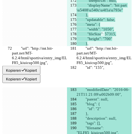
            "userpicUrl": null,
            "displayName": "bit part 
\u5408\u540c\u4f1a\u793e"
          },
          "updatable": false,
          "meta": {
            "width": "1050",
            "fileSize
": 
57315,
            "height": "700"
          }
,
          "url": "http://mt.bit-
          "url": "http://mt.bit-
part.net/MT-
part.net/MT-
6.2.4/html/sportiva/entry_img/EL
6.2.4/html/sportiva/entry_img/EL
F85_kiuicup500.jpg",
F85_kiuicup500.jpg",
          "id": "155",
          "id": "155",
Kopieren
Kopiert
Kopieren
Kopiert
          "modifiedDate": "2016-06-
21T11:21:09\u002b09:00",
          "parent": null,
          "blog": {
            "id": "2"
          },
          "description": null,
          "tags": [],
          "filename": 
"ELF85_kiuicup500.jpg",