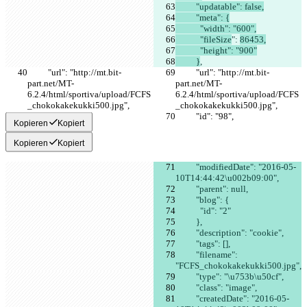
          "updatable": false,
          "meta": {
            "width": "600",
            "fileSize
": 
86453,
            "height": "900"
          }
,
          "url": "http://mt.bit-
          "url": "http://mt.bit-
part.net/MT-
part.net/MT-
6.2.4/html/sportiva/upload/FCFS
6.2.4/html/sportiva/upload/FCFS
_chokokakekukki500.jpg",
_chokokakekukki500.jpg",
          "id": "98",
          "id": "98",
Kopieren
Kopiert
Kopieren
Kopiert
          "modifiedDate": "2016-05-
10T14:44:42\u002b09:00",
          "parent": null,
          "blog": {
            "id": "2"
          },
          "description": "cookie",
          "tags": [],
          "filename": 
"FCFS_chokokakekukki500.jpg",
          "type": "\u753b\u50cf",
          "class": "image",
          "createdDate": "2016-05-