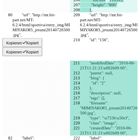
            "height": "800"
          }
,
          "url": "http://mt.bit-
          "url": "http://mt.bit-
part.net/MT-
part.net/MT-
6.2.4/html/sportiva/entry_img/MI
6.2.4/html/sportiva/entry_img/MI
MIYAKO85_jetumi20140726500
MIYAKO85_jetumi20140726500
.jpg",
.jpg",
          "id": "156",
          "id": "156",
Kopieren
Kopiert
Kopieren
Kopiert
          "modifiedDate": "2016-06-
21T11:21:21\u002b09:00",
          "parent": null,
          "blog": {
            "id": "2"
          },
          "description": null,
          "tags": [],
          "filename": 
"MIMIYAKO85_jetumi20140726
500.jpg",
          "type": "\u753b\u50cf",
          "class": "image",
          "createdDate": "2016-06-
21T11:21:21\u002b09:00",
          "label": 
          "label": 