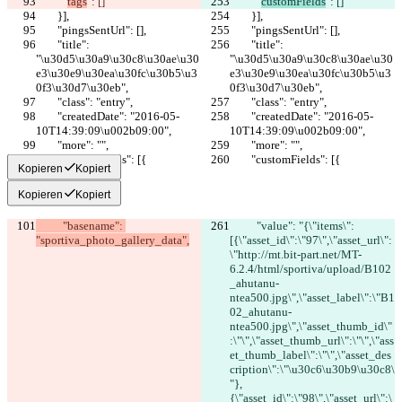
          "
tags
": []
          "
customFields
": []
        }],
        }],
        "pingsSentUrl": [],
        "pingsSentUrl": [],
        "title": 
        "title": 
"\u30d5\u30a9\u30c8\u30ae\u30
"\u30d5\u30a9\u30c8\u30ae\u30
e3\u30e9\u30ea\u30fc\u30b5\u3
e3\u30e9\u30ea\u30fc\u30b5\u3
0f3\u30d7\u30eb",
0f3\u30d7\u30eb",
        "class": "entry",
        "class": "entry",
        "createdDate": "2016-05-
        "createdDate": "2016-05-
10T14:39:09\u002b09:00",
10T14:39:09\u002b09:00",
        "more": "",
        "more": "",
        "customFields": [{
        "customFields": [{
Kopieren
Kopiert
Kopieren
Kopiert
          "basename": 
          "value": "{\"items\":
"sportiva_photo_gallery_data",
[{\"asset_id\":\"97\",\"asset_url\":
\"http://mt.bit-part.net/MT-
6.2.4/html/sportiva/upload/B102
_ahutanu-
ntea500.jpg\",\"asset_label\":\"B1
02_ahutanu-
ntea500.jpg\",\"asset_thumb_id\"
:\"\",\"asset_thumb_url\":\"\",\"ass
et_thumb_label\":\"\",\"asset_des
cription\":\"\u30c6\u30b9\u30c8\
"},
{\"asset_id\":\"98\",\"asset_url\":\