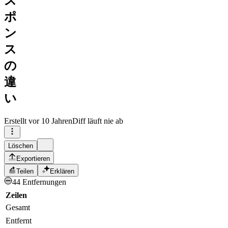
ス
ポ
ン
ス
の
違
い
Erstellt
vor 10 Jahren
Diff läuft nie ab
Löschen
Exportieren
Teilen
Erklären
44 Entfernungen
Zeilen
Gesamt
Entfernt