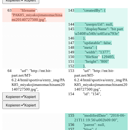
Kopieren
Kopiert
          "filename
": 
          "createdBy": {
"PAK85_miyakojimanomachina
mi20140727500.jpg"
,
            "userpicUrl": null,
            "displayName": "bit part 
\u5408\u540c\u4f1a\u793e"
          },
          "updatable": false,
          "meta": {
            "width": "1377",
            "fileSize
": 
129495,
            "height": "800"
          }
,
          "url": "http://mt.bit-
          "url": "http://mt.bit-
part.net/MT-
part.net/MT-
6.2.4/html/sportiva/entry_img/PA
6.2.4/html/sportiva/entry_img/PA
K85_miyakojimanomachinami20
K85_miyakojimanomachinami20
140727500.jpg",
140727500.jpg",
          "id": "154",
          "id": "154",
Kopieren
Kopiert
Kopieren
Kopiert
          "modifiedDate": "2016-06-
21T11:19:56\u002b09:00",
          "parent": null,
          "blog": {