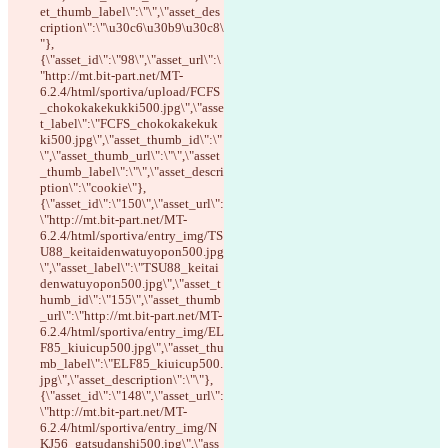
et_thumb_label\":\"\",\"asset_des
cription\":\"\u30c6\u30b9\u30c8\
"},
{\"asset_id\":\"98\",\"asset_url\":\
"http://mt.bit-part.net/MT-
6.2.4/html/sportiva/upload/FCFS
_chokokakekukki500.jpg\",\"asse
t_label\":\"FCFS_chokokakekuk
ki500.jpg\",\"asset_thumb_id\":\"
\",\"asset_thumb_url\":\"\",\"asset
_thumb_label\":\"\",\"asset_descri
ption\":\"cookie\"},
{\"asset_id\":\"150\",\"asset_url\":
\"http://mt.bit-part.net/MT-
6.2.4/html/sportiva/entry_img/TS
U88_keitaidenwatuyopon500.jpg
\",\"asset_label\":\"TSU88_keitai
denwatuyopon500.jpg\",\"asset_t
humb_id\":\"155\",\"asset_thumb
_url\":\"http://mt.bit-part.net/MT-
6.2.4/html/sportiva/entry_img/EL
F85_kiuicup500.jpg\",\"asset_thu
mb_label\":\"ELF85_kiuicup500.
jpg\",\"asset_description\":\"\"},
{\"asset_id\":\"148\",\"asset_url\":
\"http://mt.bit-part.net/MT-
6.2.4/html/sportiva/entry_img/N
KJ56_gatsudanshi500.jpg\",\"ass