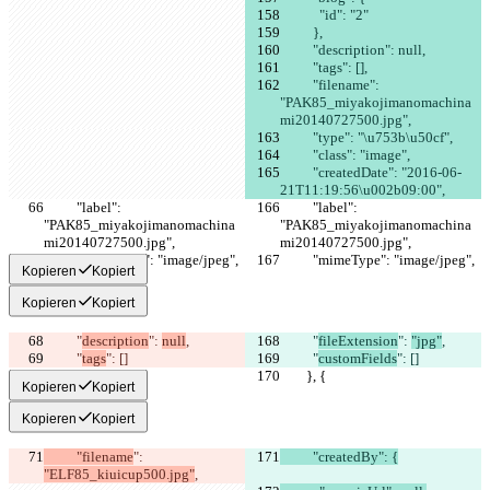
            "id": "2"
          },
          "description": null,
          "tags": [],
          "filename": 
"PAK85_miyakojimanomachina
mi20140727500.jpg",
          "type": "\u753b\u50cf",
          "class": "image",
          "createdDate": "2016-06-
21T11:19:56\u002b09:00",
          "label": 
          "label": 
"PAK85_miyakojimanomachina
"PAK85_miyakojimanomachina
mi20140727500.jpg",
mi20140727500.jpg",
          "mimeType": "image/jpeg",
          "mimeType": "image/jpeg",
Kopieren
Kopiert
Kopieren
Kopiert
          "
description
": 
null
,
          "
fileExtension
": 
"jpg"
,
          "
tags
": []
          "
customFields
": []
        }, {
        }, {
Kopieren
Kopiert
Kopieren
Kopiert
          "filename
": 
          "createdBy": {
"ELF85_kiuicup500.jpg"
,