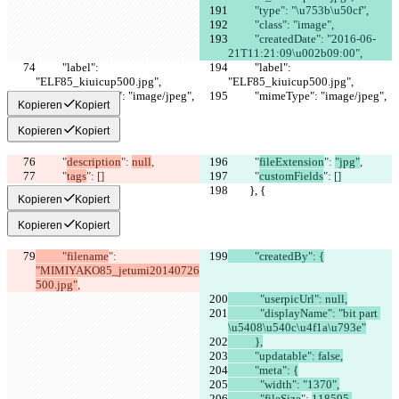
          "type": "\u753b\u50cf",
          "class": "image",
          "createdDate": "2016-06-
21T11:21:09\u002b09:00",
          "label": 
          "label": 
"ELF85_kiuicup500.jpg",
"ELF85_kiuicup500.jpg",
          "mimeType": "image/jpeg",
          "mimeType": "image/jpeg",
Kopieren
Kopiert
Kopieren
Kopiert
          "
description
": 
null
,
          "
fileExtension
": 
"jpg"
,
          "
tags
": []
          "
customFields
": []
        }, {
        }, {
Kopieren
Kopiert
Kopieren
Kopiert
          "filename
": 
          "createdBy": {
"MIMIYAKO85_jetumi20140726
500.jpg"
,
            "userpicUrl": null,
            "displayName": "bit part 
\u5408\u540c\u4f1a\u793e"
          },
          "updatable": false,
          "meta": {
            "width": "1370",
            "fileSize
": 
118595,