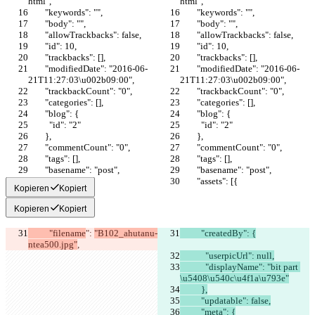
html",
html",
        "keywords": "",
        "keywords": "",
        "body": "",
        "body": "",
        "allowTrackbacks": false,
        "allowTrackbacks": false,
        "id": 10,
        "id": 10,
        "trackbacks": [],
        "trackbacks": [],
        "modifiedDate": "2016-06-
        "modifiedDate": "2016-06-
21T11:27:03\u002b09:00",
21T11:27:03\u002b09:00",
        "trackbackCount": "0",
        "trackbackCount": "0",
        "categories": [],
        "categories": [],
        "blog": {
        "blog": {
          "id": "2"
          "id": "2"
        },
        },
        "commentCount": "0",
        "commentCount": "0",
        "tags": [],
        "tags": [],
        "basename": "post",
        "basename": "post",
        "assets": [{
        "assets": [{
Kopieren
Kopiert
Kopieren
Kopiert
          "filename
": 
"B102_ahutanu-
          "createdBy": {
ntea500.jpg"
,
            "userpicUrl": null,
            "displayName": "bit part 
\u5408\u540c\u4f1a\u793e"
          },
          "updatable": false,
          "meta": {