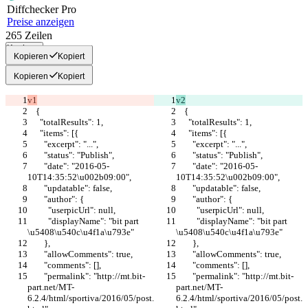
Diff
checker
Pro
Preise anzeigen
265
Zeilen
Kopieren
Kopieren
Kopiert
Kopieren
Kopiert
v1
v2
    {
    {
      "totalResults": 1,
      "totalResults": 1,
      "items": [{
      "items": [{
        "excerpt": "...",
        "excerpt": "...",
        "status": "Publish",
        "status": "Publish",
        "date": "2016-05-
        "date": "2016-05-
10T14:35:52\u002b09:00",
10T14:35:52\u002b09:00",
        "updatable": false,
        "updatable": false,
        "author": {
        "author": {
          "userpicUrl": null,
          "userpicUrl": null,
          "displayName": "bit part 
          "displayName": "bit part 
\u5408\u540c\u4f1a\u793e"
\u5408\u540c\u4f1a\u793e"
        },
        },
        "allowComments": true,
        "allowComments": true,
        "comments": [],
        "comments": [],
        "permalink": "http://mt.bit-
        "permalink": "http://mt.bit-
part.net/MT-
part.net/MT-
6.2.4/html/sportiva/2016/05/post.
6.2.4/html/sportiva/2016/05/post.