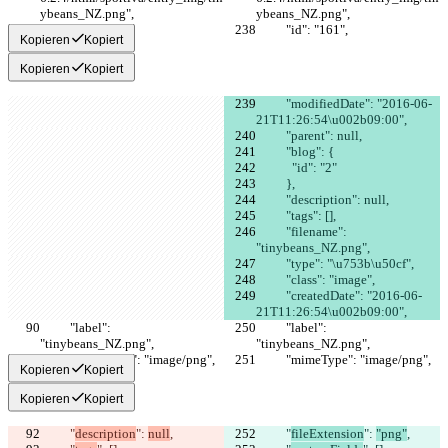
ybeans_NZ.png",
ybeans_NZ.png",
          "id": "161",
          "id": "161",
Kopieren
Kopiert
Kopieren
Kopiert
          "modifiedDate": "2016-06-
21T11:26:54\u002b09:00",
          "parent": null,
          "blog": {
            "id": "2"
          },
          "description": null,
          "tags": [],
          "filename": 
"tinybeans_NZ.png",
          "type": "\u753b\u50cf",
          "class": "image",
          "createdDate": "2016-06-
21T11:26:54\u002b09:00",
          "label": 
          "label": 
"tinybeans_NZ.png",
"tinybeans_NZ.png",
          "mimeType": "image/png",
          "mimeType": "image/png",
Kopieren
Kopiert
Kopieren
Kopiert
          "
description
": 
null
,
          "
fileExtension
": 
"png"
,