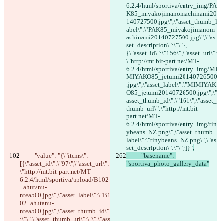
6.2.4/html/sportiva/entry_img/PA
K85_miyakojimanomachinami20
140727500.jpg\",\"asset_thumb_l
abel\":\"PAK85_miyakojimanom
achinami20140727500.jpg\",\"as
set_description\":\"\"},
{\"asset_id\":\"156\",\"asset_url\":
\"http://mt.bit-part.net/MT-
6.2.4/html/sportiva/entry_img/MI
MIYAKO85_jetumi20140726500
.jpg\",\"asset_label\":\"MIMIYAK
O85_jetumi20140726500.jpg\",\"
asset_thumb_id\":\"161\",\"asset_
thumb_url\":\"http://mt.bit-
part.net/MT-
6.2.4/html/sportiva/entry_img/tin
ybeans_NZ.png\",\"asset_thumb_
label\":\"tinybeans_NZ.png\",\"as
set_description\":\"\"}]}"
,
          "value": "{\"items\":
          "basename": 
[{\"asset_id\":\"97\",\"asset_url\":
"sportiva_photo_gallery_data"
\"http://mt.bit-part.net/MT-
6.2.4/html/sportiva/upload/B102
_ahutanu-
ntea500.jpg\",\"asset_label\":\"B1
02_ahutanu-
ntea500.jpg\",\"asset_thumb_id\"
:\"\",\"asset_thumb_url\":\"\",\"ass