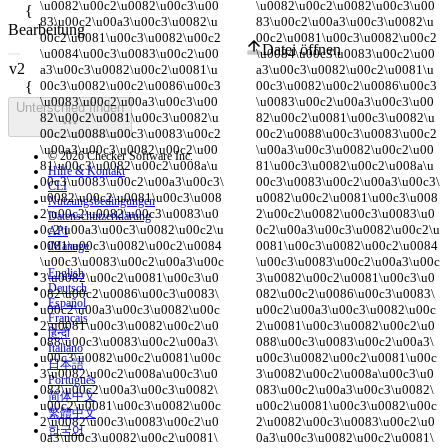
\u0082\u00c2\u0082\u00c3\u00
\u0082\u00c2\u0082\u00c3\u00
83\u00c2\u00a3\u00c3\u0082\u
83\u00c2\u00a3\u00c3\u0082\u
Bearbeitung
00c2\u0081\u00c3\u0082\u00c2
00c2\u0081\u00c3\u0082\u00c2
Datei öffnen
\u0084\u00c3\u0083\u00c2\u00
\u0084\u00c3\u0083\u00c2\u00
a3\u00c3\u0082\u00c2\u0081\u
a3\u00c3\u0082\u00c2\u0081\u
00c3\u0082\u00c2\u0086\u00c3
00c3\u0082\u00c2\u0086\u00c3
\u0083\u00c2\u00a3\u00c3\u00
\u0083\u00c2\u00a3\u00c3\u00
Unterschied finden
82\u00c2\u0081\u00c3\u0082\u
82\u00c2\u0081\u00c3\u0082\u
00c2\u0088\u00c3\u0083\u00c2
00c2\u0088\u00c3\u0083\u00c2
\u00a3\u00c3\u0082\u00c2\u00
\u00a3\u00c3\u0082\u00c2\u00
© 2026 Checker Software Inc.
81\u00c3\u0082\u00c2\u008a\u
81\u00c3\u0082\u00c2\u008a\u
Hilfe & Kontakt
00c3\u0083\u00c2\u00a3\u00c3\
00c3\u0083\u00c2\u00a3\u00c3\
CLI
u0082\u00c2\u0081\u00c3\u008
u0082\u00c2\u0081\u00c3\u008
Nutzungsbedingungen
2\u00c2\u0082\u00c3\u0083\u0
2\u00c2\u0082\u00c3\u0083\u0
Datenschutzerklärung
0c2\u00a3\u00c3\u0082\u00c2\u
0c2\u00a3\u00c3\u0082\u00c2\u
API
0081\u00c3\u0082\u00c2\u0084
0081\u00c3\u0082\u00c2\u0084
iManage
\u00c3\u0083\u00c2\u00a3\u00c
\u00c3\u0083\u00c2\u00a3\u00c
English
3\u0082\u00c2\u0081\u00c3\u0
3\u0082\u00c2\u0081\u00c3\u0
Deutsch
082\u00c2\u0086\u00c3\u0083\
082\u00c2\u0086\u00c3\u0083\
Español
u00c2\u00a3\u00c3\u0082\u00c
u00c2\u00a3\u00c3\u0082\u00c
Français
2\u0081\u00c3\u0082\u00c2\u0
2\u0081\u00c3\u0082\u00c2\u0
हिन्दी
088\u00c3\u0083\u00c2\u00a3\
088\u00c3\u0083\u00c2\u00a3\
Italiano
u00c3\u0082\u00c2\u0081\u00c
u00c3\u0082\u00c2\u0081\u00c
日本語
3\u0082\u00c2\u008a\u00c3\u0
3\u0082\u00c2\u008a\u00c3\u0
Português
083\u00c2\u00a3\u00c3\u0082\
083\u00c2\u00a3\u00c3\u0082\
简体中文
u00c2\u0081\u00c3\u0082\u00c
u00c2\u0081\u00c3\u0082\u00c
繁體中文
2\u0082\u00c3\u0083\u00c2\u0
2\u0082\u00c3\u0083\u00c2\u0
한국어
0a3\u00c3\u0082\u00c2\u0081\
0a3\u00c3\u0082\u00c2\u0081\