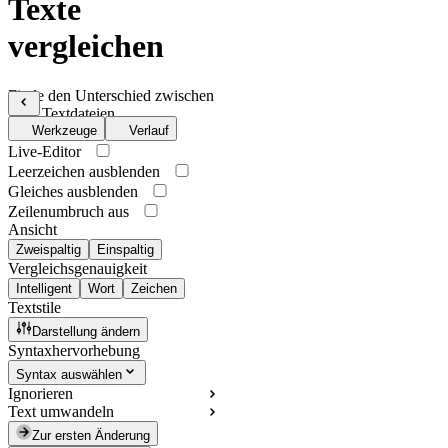
Texte
vergleichen
Finde den Unterschied zwischen
zwei Textdateien
Werkzeuge
Verlauf
Live-Editor
Leerzeichen ausblenden
Gleiches ausblenden
Zeilenumbruch aus
Ansicht
Zweispaltig
Einspaltig
Vergleichsgenauigkeit
Intelligent
Wort
Zeichen
Textstile
Darstellung ändern
Syntaxhervorhebung
Syntax auswählen
Ignorieren
Text umwandeln
Zur ersten Änderung