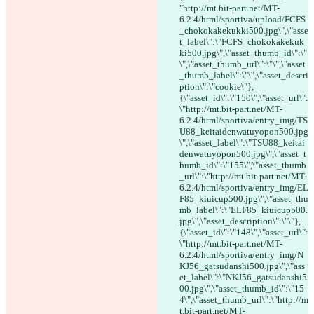
"http://mt.bit-part.net/MT-
6.2.4/html/sportiva/upload/FCFS
_chokokakekukki500.jpg\",\"asse
t_label\":\"FCFS_chokokakekuk
ki500.jpg\",\"asset_thumb_id\":\"
\",\"asset_thumb_url\":\"\",\"asset
_thumb_label\":\"\",\"asset_descri
ption\":\"cookie\"},
{\"asset_id\":\"150\",\"asset_url\":
\"http://mt.bit-part.net/MT-
6.2.4/html/sportiva/entry_img/TS
U88_keitaidenwatuyopon500.jpg
\",\"asset_label\":\"TSU88_keitai
denwatuyopon500.jpg\",\"asset_t
humb_id\":\"155\",\"asset_thumb
_url\":\"http://mt.bit-part.net/MT-
6.2.4/html/sportiva/entry_img/EL
F85_kiuicup500.jpg\",\"asset_thu
mb_label\":\"ELF85_kiuicup500.
jpg\",\"asset_description\":\"\"},
{\"asset_id\":\"148\",\"asset_url\":
\"http://mt.bit-part.net/MT-
6.2.4/html/sportiva/entry_img/N
KJ56_gatsudanshi500.jpg\",\"ass
et_label\":\"NKJ56_gatsudanshi5
00.jpg\",\"asset_thumb_id\":\"15
4\",\"asset_thumb_url\":\"http://m
t.bit-part.net/MT-