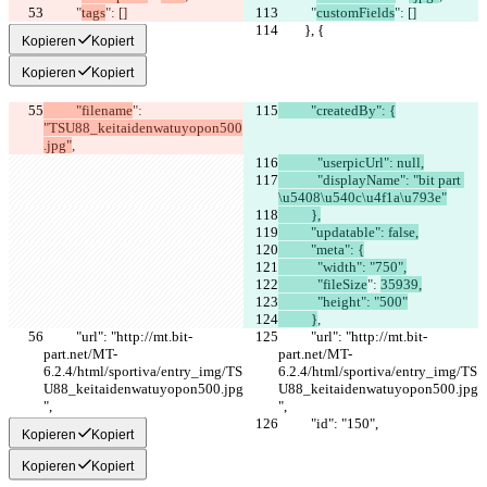
          "
tags
": []
          "
customFields
": []
        }, {
        }, {
Kopieren
Kopiert
Kopieren
Kopiert
          "filename
": 
          "createdBy": {
"TSU88_keitaidenwatuyopon500
.jpg"
,
            "userpicUrl": null,
            "displayName": "bit part 
\u5408\u540c\u4f1a\u793e"
          },
          "updatable": false,
          "meta": {
            "width": "750",
            "fileSize
": 
35939,
            "height": "500"
          }
,
          "url": "http://mt.bit-
          "url": "http://mt.bit-
part.net/MT-
part.net/MT-
6.2.4/html/sportiva/entry_img/TS
6.2.4/html/sportiva/entry_img/TS
U88_keitaidenwatuyopon500.jpg
U88_keitaidenwatuyopon500.jpg
",
",
          "id": "150",
          "id": "150",
Kopieren
Kopiert
Kopieren
Kopiert