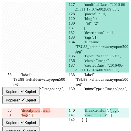
          "modifiedDate": "2016-06-
21T11:17:07\u002b09:00",
          "parent": null,
          "blog": {
            "id": "2"
          },
          "description": null,
          "tags": [],
          "filename": 
"TSU88_keitaidenwatuyopon500
.jpg",
          "type": "\u753b\u50cf",
          "class": "image",
          "createdDate": "2016-06-
21T11:17:07\u002b09:00",
          "label": 
          "label": 
"TSU88_keitaidenwatuyopon500
"TSU88_keitaidenwatuyopon500
.jpg",
.jpg",
          "mimeType": "image/jpeg",
          "mimeType": "image/jpeg",
Kopieren
Kopiert
Kopieren
Kopiert
          "
description
": 
null
,
          "
fileExtension
": 
"jpg"
,
          "
tags
": []
          "
customFields
": []
        }, {
        }, {
Kopieren
Kopiert