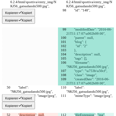
6.2.4/html/sportiva/entry_img/N
6.2.4/html/sportiva/entry_img/N
KJ56_gatsudanshi500.jpg",
KJ56_gatsudanshi500.jpg",
          "id": "148",
          "id": "148",
Kopieren
Kopiert
Kopieren
Kopiert
          "modifiedDate": "2016-06-
21T11:17:07\u002b09:00",
          "parent": null,
          "blog": {
            "id": "2"
          },
          "description": null,
          "tags": [],
          "filename": 
"NKJ56_gatsudanshi500.jpg",
          "type": "\u753b\u50cf",
          "class": "image",
          "createdDate": "2016-06-
21T11:17:07\u002b09:00",
          "label": 
          "label": 
"NKJ56_gatsudanshi500.jpg",
"NKJ56_gatsudanshi500.jpg",
          "mimeType": "image/jpeg",
          "mimeType": "image/jpeg",
Kopieren
Kopiert
Kopieren
Kopiert
          "
description
": 
null
,
          "
fileExtension
": 
"jpg"
,