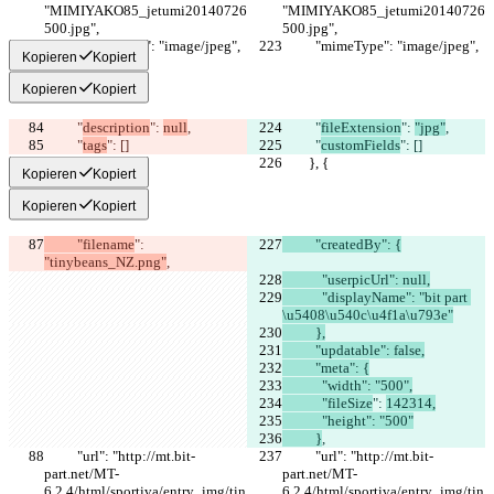
"MIMIYAKO85_jetumi20140726
"MIMIYAKO85_jetumi20140726
500.jpg",
500.jpg",
          "mimeType": "image/jpeg",
          "mimeType": "image/jpeg",
Kopieren
Kopiert
Kopieren
Kopiert
          "
description
": 
null
,
          "
fileExtension
": 
"jpg"
,
          "
tags
": []
          "
customFields
": []
        }, {
        }, {
Kopieren
Kopiert
Kopieren
Kopiert
          "filename
": 
          "createdBy": {
"tinybeans_NZ.png"
,
            "userpicUrl": null,
            "displayName": "bit part 
\u5408\u540c\u4f1a\u793e"
          },
          "updatable": false,
          "meta": {
            "width": "500",
            "fileSize
": 
142314,
            "height": "500"
          }
,
          "url": "http://mt.bit-
          "url": "http://mt.bit-
part.net/MT-
part.net/MT-
6.2.4/html/sportiva/entry_img/tin
6.2.4/html/sportiva/entry_img/tin