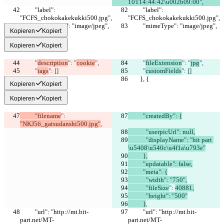
10T14:44:42\u002b09:00",
          "label": 
          "label": 
"FCFS_chokokakekukki500.jpg",
"FCFS_chokokakekukki500.jpg",
          "mimeType": "image/jpeg",
          "mimeType": "image/jpeg",
Kopieren
Kopiert
Kopieren
Kopiert
          "
description
": "
cookie
",
          "
fileExtension
": "
jpg
",
          "
tags
": []
          "
customFields
": []
        }, {
        }, {
Kopieren
Kopiert
Kopieren
Kopiert
          "filename
": 
          "createdBy": {
"NKJ56_gatsudanshi500.jpg"
,
            "userpicUrl": null,
            "displayName": "bit part 
\u5408\u540c\u4f1a\u793e"
          },
          "updatable": false,
          "meta": {
            "width": "750",
            "fileSize
": 
40881,
            "height": "500"
          }
,
          "url": "http://mt.bit-
          "url": "http://mt.bit-
part.net/MT-
part.net/MT-