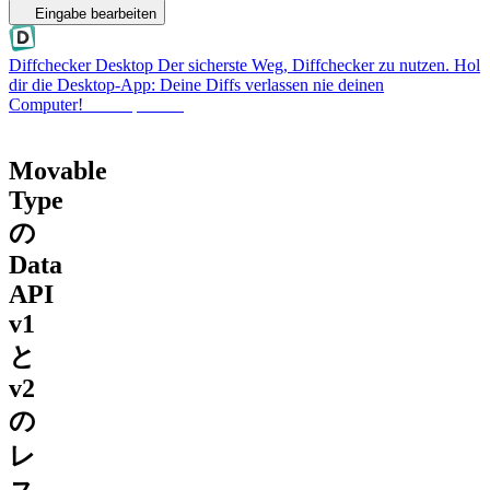
Eingabe bearbeiten
Diffchecker Desktop
Der sicherste Weg, Diffchecker zu nutzen. Hol
dir die Desktop-App: Deine Diffs verlassen nie deinen
Computer!
Desktop holen
Movable
Type
の
Data
API
v1
と
v2
の
レ