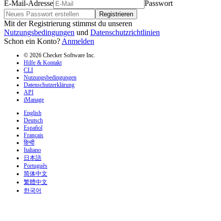
E-Mail-Adresse
Passwort
Registrieren
Mit der Registrierung stimmst du unseren
Nutzungsbedingungen
und
Datenschutzrichtlinien
Schon ein Konto?
Anmelden
© 2026 Checker Software Inc.
Hilfe & Kontakt
CLI
Nutzungsbedingungen
Datenschutzerklärung
API
iManage
English
Deutsch
Español
Français
हिन्दी
Italiano
日本語
Português
简体中文
繁體中文
한국어