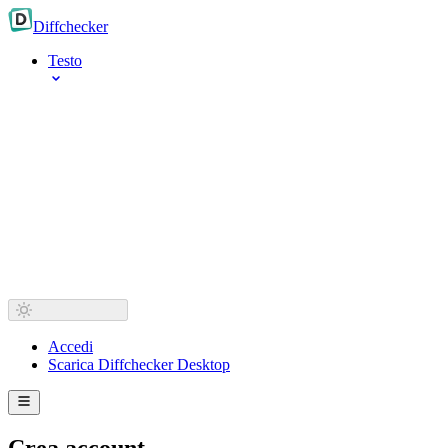
Diff
checker
Testo
Accedi
Scarica Diffchecker Desktop
Crea account