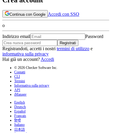
Accedi con SSO
Continua con Google
o
Indirizzo email
Password
Registrati
Registrandoti, accetti i nostri
termini di utilizzo
e
informativa sulla privacy
Hai già un account?
Accedi
© 2026 Checker Software Inc.
Contatti
CLI
Termini
Informativa sulla privacy
API
iManage
English
Deutsch
Español
Français
हिन्दी
Italiano
日本語