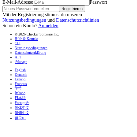
E-Mail-Adresse
Passwort
Registrieren
Mit der Registrierung stimmst du unseren
Nutzungsbedingungen
und
Datenschutzrichtlinien
Schon ein Konto?
Anmelden
© 2026 Checker Software Inc.
Hilfe & Kontakt
CLI
Nutzungsbedingungen
Datenschutzerklärung
API
iManage
English
Deutsch
Español
Français
हिन्दी
Italiano
日本語
Português
简体中文
繁體中文
한국어