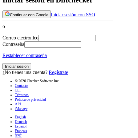
Iniciar sesión con SSO
Continuar con Google
o
Correo electrónico
Contraseña
Restablecer contraseña
Iniciar sesión
¿No tienes una cuenta?
Regístrate
© 2026 Checker Software Inc.
Contacto
CLI
Términos
Política de privacidad
API
iManage
English
Deutsch
Español
Français
हिन्दी