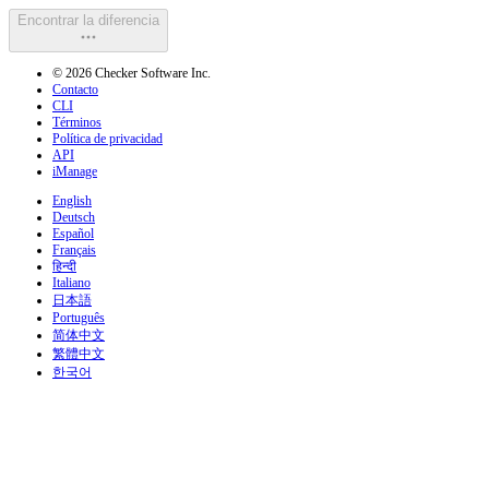
Encontrar la diferencia
© 2026 Checker Software Inc.
Contacto
CLI
Términos
Política de privacidad
API
iManage
English
Deutsch
Español
Français
हिन्दी
Italiano
日本語
Português
简体中文
繁體中文
한국어