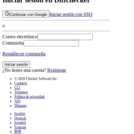
Iniciar sesión con SSO
Continuar con Google
o
Correo electrónico
Contraseña
Restablecer contraseña
Iniciar sesión
¿No tienes una cuenta?
Regístrate
© 2026 Checker Software Inc.
Contacto
CLI
Términos
Política de privacidad
API
iManage
English
Deutsch
Español
Français
हिन्दी