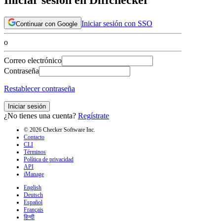
Iniciar sesión con SSO
Continuar con Google
o
Correo electrónico
Contraseña
Restablecer contraseña
Iniciar sesión
¿No tienes una cuenta?
Regístrate
© 2026 Checker Software Inc.
Contacto
CLI
Términos
Política de privacidad
API
iManage
English
Deutsch
Español
Français
हिन्दी