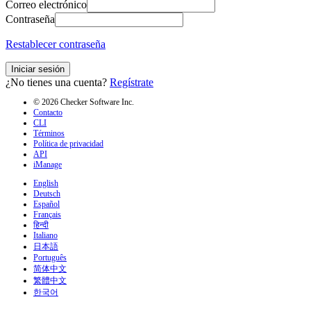
Correo electrónico
Contraseña
Restablecer contraseña
Iniciar sesión
¿No tienes una cuenta?
Regístrate
© 2026 Checker Software Inc.
Contacto
CLI
Términos
Política de privacidad
API
iManage
English
Deutsch
Español
Français
हिन्दी
Italiano
日本語
Português
简体中文
繁體中文
한국어