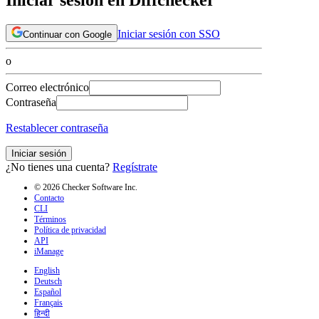
Iniciar sesión con SSO
Continuar con Google
o
Correo electrónico
Contraseña
Restablecer contraseña
Iniciar sesión
¿No tienes una cuenta?
Regístrate
© 2026 Checker Software Inc.
Contacto
CLI
Términos
Política de privacidad
API
iManage
English
Deutsch
Español
Français
हिन्दी