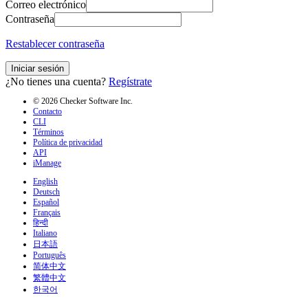
Correo electrónico
Contraseña
Restablecer contraseña
Iniciar sesión
¿No tienes una cuenta?
Regístrate
© 2026 Checker Software Inc.
Contacto
CLI
Términos
Política de privacidad
API
iManage
English
Deutsch
Español
Français
हिन्दी
Italiano
日本語
Português
简体中文
繁體中文
한국어