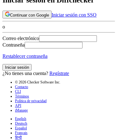
Iniciar sesión con SSO
Continuar con Google
o
Correo electrónico
Contraseña
Restablecer contraseña
Iniciar sesión
¿No tienes una cuenta?
Regístrate
© 2026 Checker Software Inc.
Contacto
CLI
Términos
Política de privacidad
API
iManage
English
Deutsch
Español
Français
हिन्दी