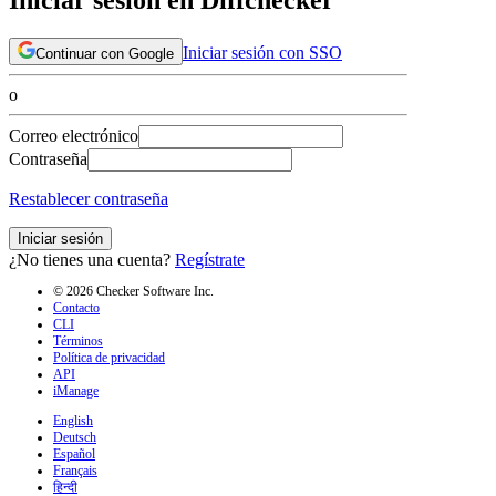
Iniciar sesión con SSO
Continuar con Google
o
Correo electrónico
Contraseña
Restablecer contraseña
Iniciar sesión
¿No tienes una cuenta?
Regístrate
© 2026 Checker Software Inc.
Contacto
CLI
Términos
Política de privacidad
API
iManage
English
Deutsch
Español
Français
हिन्दी