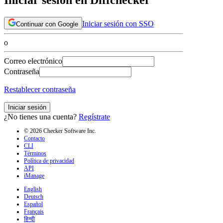
Iniciar sesión con SSO
Continuar con Google
o
Correo electrónico
Contraseña
Restablecer contraseña
Iniciar sesión
¿No tienes una cuenta?
Regístrate
© 2026 Checker Software Inc.
Contacto
CLI
Términos
Política de privacidad
API
iManage
English
Deutsch
Español
Français
हिन्दी