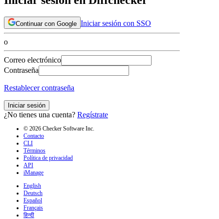
Iniciar sesión con SSO
Continuar con Google
o
Correo electrónico
Contraseña
Restablecer contraseña
Iniciar sesión
¿No tienes una cuenta?
Regístrate
© 2026 Checker Software Inc.
Contacto
CLI
Términos
Política de privacidad
API
iManage
English
Deutsch
Español
Français
हिन्दी