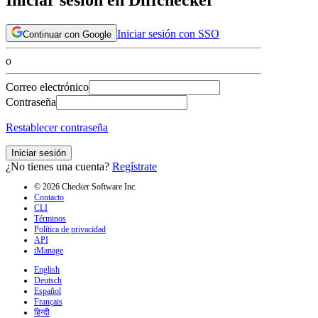
Iniciar sesión con SSO
Continuar con Google
o
Correo electrónico
Contraseña
Restablecer contraseña
Iniciar sesión
¿No tienes una cuenta?
Regístrate
© 2026 Checker Software Inc.
Contacto
CLI
Términos
Política de privacidad
API
iManage
English
Deutsch
Español
Français
हिन्दी