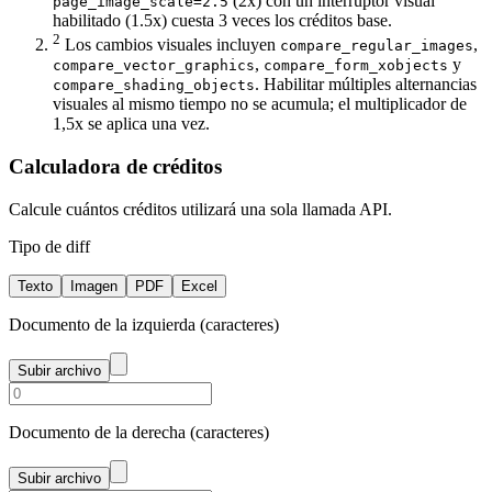
(2x) con un interruptor visual
page_image_scale=2.5
habilitado (1.5x) cuesta 3 veces los créditos base.
2
Los cambios visuales incluyen
,
compare_regular_images
,
y
compare_vector_graphics
compare_form_xobjects
.
Habilitar múltiples alternancias
compare_shading_objects
visuales al mismo tiempo no se acumula; el multiplicador de
1,5x se aplica una vez.
Calculadora de créditos
Calcule cuántos créditos utilizará una sola llamada API.
Tipo de diff
Texto
Imagen
PDF
Excel
Documento de la izquierda
(caracteres)
Subir archivo
Documento de la derecha
(caracteres)
Subir archivo