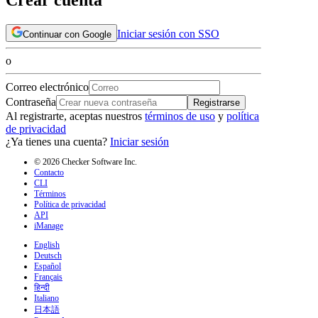
Iniciar sesión con SSO
Continuar con Google
o
Correo electrónico
Contraseña
Registrarse
Al registrarte, aceptas nuestros
términos de uso
y
política
de privacidad
¿Ya tienes una cuenta?
Iniciar sesión
© 2026 Checker Software Inc.
Contacto
CLI
Términos
Política de privacidad
API
iManage
English
Deutsch
Español
Français
हिन्दी
Italiano
日本語