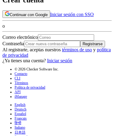
Iniciar sesión con SSO
Continuar con Google
o
Correo electrónico
Contraseña
Registrarse
Al registrarte, aceptas nuestros
términos de uso
y
política
de privacidad
¿Ya tienes una cuenta?
Iniciar sesión
© 2026 Checker Software Inc.
Contacto
CLI
Términos
Política de privacidad
API
iManage
English
Deutsch
Español
Français
हिन्दी
Italiano
日本語