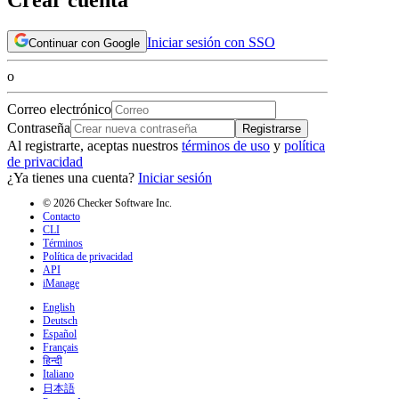
Iniciar sesión con SSO
Continuar con Google
o
Correo electrónico
Contraseña
Registrarse
Al registrarte, aceptas nuestros
términos de uso
y
política
de privacidad
¿Ya tienes una cuenta?
Iniciar sesión
© 2026 Checker Software Inc.
Contacto
CLI
Términos
Política de privacidad
API
iManage
English
Deutsch
Español
Français
हिन्दी
Italiano
日本語