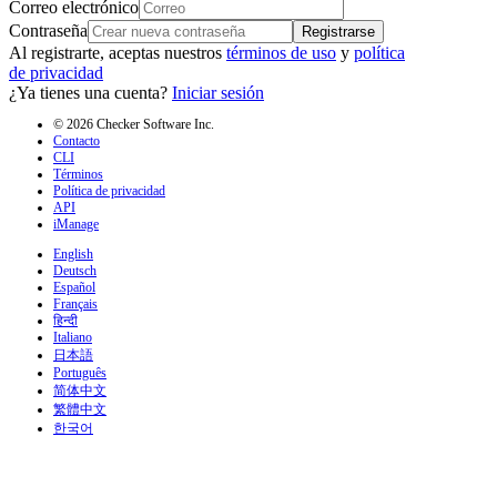
Correo electrónico
Contraseña
Registrarse
Al registrarte, aceptas nuestros
términos de uso
y
política
de privacidad
¿Ya tienes una cuenta?
Iniciar sesión
© 2026 Checker Software Inc.
Contacto
CLI
Términos
Política de privacidad
API
iManage
English
Deutsch
Español
Français
हिन्दी
Italiano
日本語
Português
简体中文
繁體中文
한국어