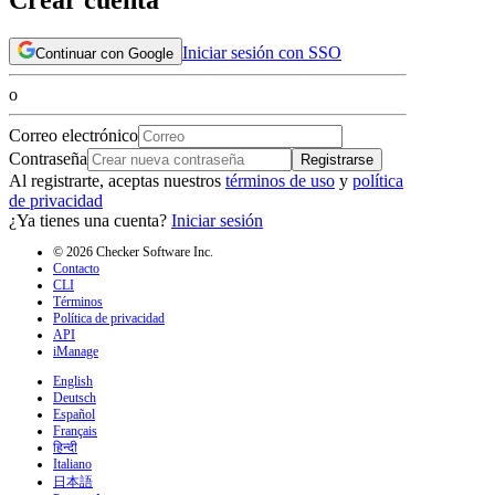
Iniciar sesión con SSO
Continuar con Google
o
Correo electrónico
Contraseña
Registrarse
Al registrarte, aceptas nuestros
términos de uso
y
política
de privacidad
¿Ya tienes una cuenta?
Iniciar sesión
© 2026 Checker Software Inc.
Contacto
CLI
Términos
Política de privacidad
API
iManage
English
Deutsch
Español
Français
हिन्दी
Italiano
日本語