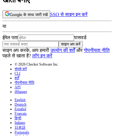
SSO से साइन इन करें
Google के साथ जारी रखें
या
ईमेल पता
पासवर्ड
साइन अप करें
साइन अप करके, आप हमारी
उपयोग की शर्तें
और
गोपनीयता नीति
पहले से खाता है?
लॉग इन करें
© 2026 Checker Software Inc.
संपर्क करें
CLI
शर्तें
गोपनीयता नीति
API
iManage
English
Deutsch
Español
Français
हिन्दी
Italiano
日本語
Português