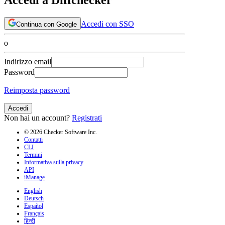
Accedi con SSO
Continua con Google
o
Indirizzo email
Password
Reimposta password
Accedi
Non hai un account?
Registrati
© 2026 Checker Software Inc.
Contatti
CLI
Termini
Informativa sulla privacy
API
iManage
English
Deutsch
Español
Français
हिन्दी