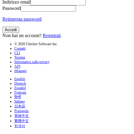
Indirizzo email
Password
Reimposta password
Accedi
Non hai un account?
Registrati
© 2026 Checker Software Inc.
Contatti
CLI
Termini
Informativa sulla privacy
API
iManage
English
Deutsch
Español
Français
हिन्दी
Italiano
日本語
Português
简体中文
繁體中文
한국어