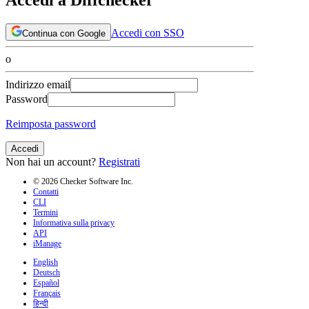
Accedi con SSO
Continua con Google
o
Indirizzo email
Password
Reimposta password
Accedi
Non hai un account?
Registrati
© 2026 Checker Software Inc.
Contatti
CLI
Termini
Informativa sulla privacy
API
iManage
English
Deutsch
Español
Français
हिन्दी