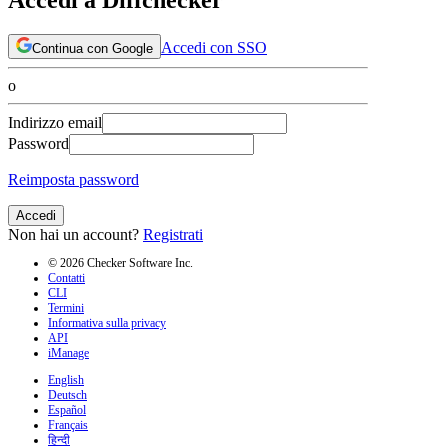
Accedi con SSO
Continua con Google
o
Indirizzo email
Password
Reimposta password
Accedi
Non hai un account?
Registrati
© 2026 Checker Software Inc.
Contatti
CLI
Termini
Informativa sulla privacy
API
iManage
English
Deutsch
Español
Français
हिन्दी