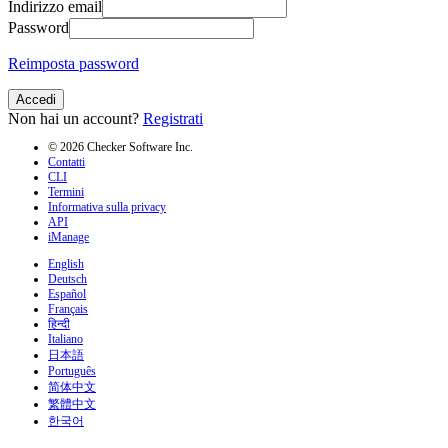
Indirizzo email
Password
Reimposta password
Accedi
Non hai un account?
Registrati
© 2026 Checker Software Inc.
Contatti
CLI
Termini
Informativa sulla privacy
API
iManage
English
Deutsch
Español
Français
हिन्दी
Italiano
日本語
Português
简体中文
繁體中文
한국어