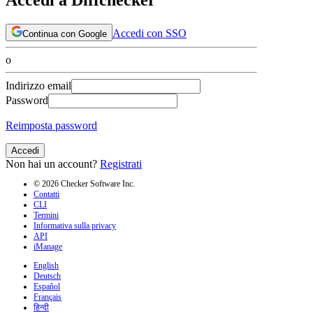
Accedi con SSO
Continua con Google
o
Indirizzo email
Password
Reimposta password
Accedi
Non hai un account?
Registrati
© 2026 Checker Software Inc.
Contatti
CLI
Termini
Informativa sulla privacy
API
iManage
English
Deutsch
Español
Français
हिन्दी