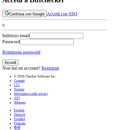
Accedi con SSO
Continua con Google
o
Indirizzo email
Password
Reimposta password
Accedi
Non hai un account?
Registrati
© 2026 Checker Software Inc.
Contatti
CLI
Termini
Informativa sulla privacy
API
iManage
English
Deutsch
Español
Français
हिन्दी