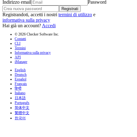
Indirizzo email
Password
Registrati
Registrandoti, accetti i nostri
termini di utilizzo
e
informativa sulla privacy
Hai già un account?
Accedi
© 2026 Checker Software Inc.
Contatti
CLI
Termini
Informativa sulla privacy
API
iManage
English
Deutsch
Español
Français
हिन्दी
Italiano
日本語
Português
简体中文
繁體中文
한국어