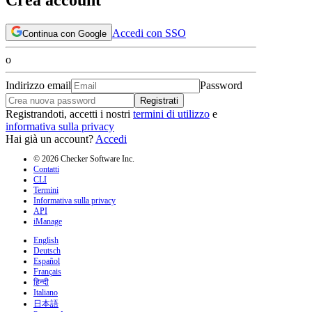
Accedi con SSO
Continua con Google
o
Indirizzo email
Password
Registrati
Registrandoti, accetti i nostri
termini di utilizzo
e
informativa sulla privacy
Hai già un account?
Accedi
© 2026 Checker Software Inc.
Contatti
CLI
Termini
Informativa sulla privacy
API
iManage
English
Deutsch
Español
Français
हिन्दी
Italiano
日本語