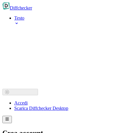
Diff
checker
Testo
Accedi
Scarica Diffchecker Desktop
Crea account