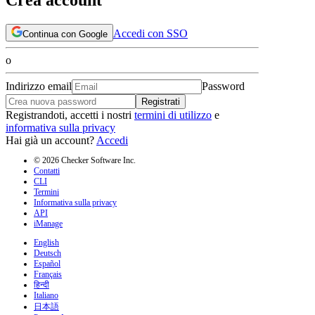
Accedi con SSO
Continua con Google
o
Indirizzo email
Password
Registrati
Registrandoti, accetti i nostri
termini di utilizzo
e
informativa sulla privacy
Hai già un account?
Accedi
© 2026 Checker Software Inc.
Contatti
CLI
Termini
Informativa sulla privacy
API
iManage
English
Deutsch
Español
Français
हिन्दी
Italiano
日本語