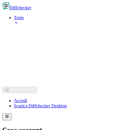
Diff
checker
Testo
Accedi
Scarica Diffchecker Desktop
Crea account