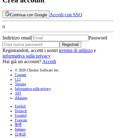
Accedi con SSO
Continua con Google
o
Indirizzo email
Password
Registrati
Registrandoti, accetti i nostri
termini di utilizzo
e
informativa sulla privacy
Hai già un account?
Accedi
© 2026 Checker Software Inc.
Contatti
CLI
Termini
Informativa sulla privacy
API
iManage
English
Deutsch
Español
Français
हिन्दी
Italiano
日本語