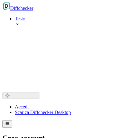
Diff
checker
Testo
Accedi
Scarica Diffchecker Desktop
Crea account